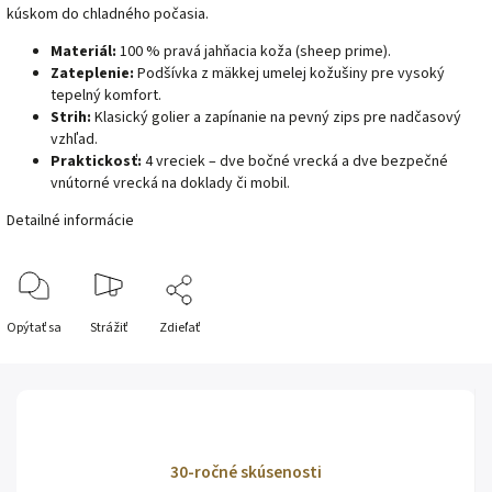
kúskom do chladného počasia.
Materiál:
100 % pravá jahňacia koža (sheep prime).
Zateplenie:
Podšívka z mäkkej umelej kožušiny pre vysoký
tepelný komfort.
Strih:
Klasický golier a zapínanie na pevný zips pre nadčasový
vzhľad.
Praktickosť:
4 vreciek – dve bočné vrecká a dve bezpečné
vnútorné vrecká na doklady či mobil.
Detailné informácie
Opýtať sa
Strážiť
Zdieľať
30-ročné skúsenosti