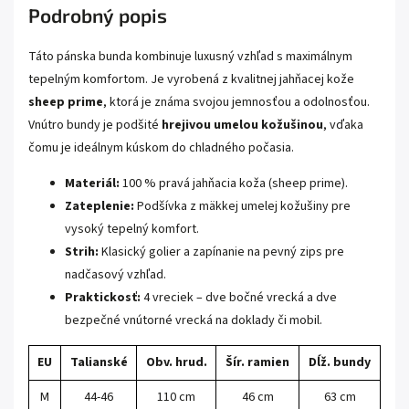
Podrobný popis
Táto pánska bunda kombinuje luxusný vzhľad s maximálnym
tepelným komfortom. Je vyrobená z kvalitnej jahňacej kože
sheep prime
, ktorá je známa svojou jemnosťou a odolnosťou.
Vnútro bundy je podšité
hrejivou umelou kožušinou
, vďaka
čomu je ideálnym kúskom do chladného počasia.
Materiál:
100 % pravá jahňacia koža (sheep prime).
Zateplenie:
Podšívka z mäkkej umelej kožušiny pre
vysoký tepelný komfort.
Strih:
Klasický golier a zapínanie na pevný zips pre
nadčasový vzhľad.
Praktickosť:
4 vreciek – dve bočné vrecká a dve
bezpečné vnútorné vrecká na doklady či mobil.
EU
Talianské
Obv. hrud.
Šír. ramien
Dĺž. bundy
M
44-46
110 cm
46 cm
63 cm