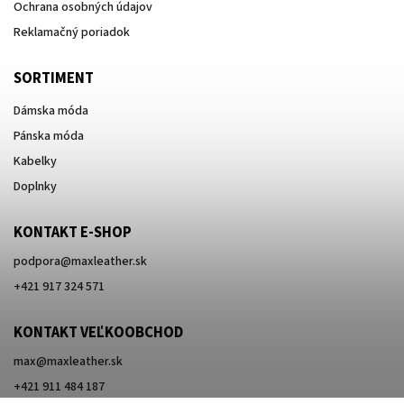
Ochrana osobných údajov
Reklamačný poriadok
SORTIMENT
Dámska móda
Pánska móda
Kabelky
Doplnky
KONTAKT E-SHOP
podpora
@
maxleather.sk
+421 917 324 571
KONTAKT VEĽKOOBCHOD
max@maxleather.sk
+421 911 484 187