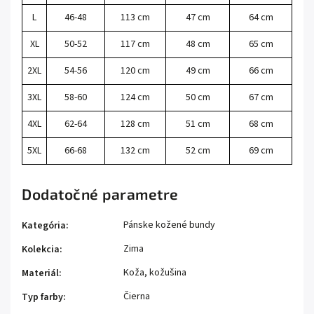
L
46-48
113 cm
47 cm
64 cm
XL
50-52
117 cm
48 cm
65 cm
2XL
54-56
120 cm
49 cm
66 cm
3XL
58-60
124 cm
50 cm
67 cm
4XL
62-64
128 cm
51 cm
68 cm
5XL
66-68
132 cm
52 cm
69 cm
Dodatočné parametre
Pánske kožené bundy
Kategória
:
Zima
Kolekcia
:
Koža, kožušina
Materiál
:
Čierna
Typ farby
: