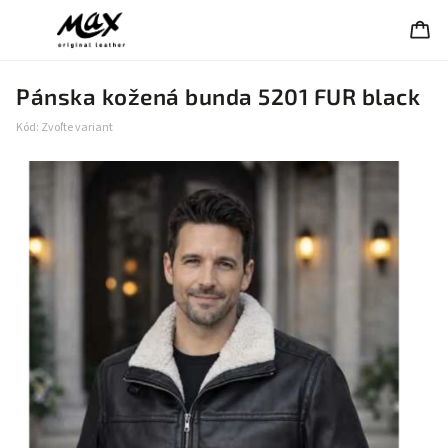
Pánska kožená bunda 5201 FUR black
Kód:
Zvoľte variant