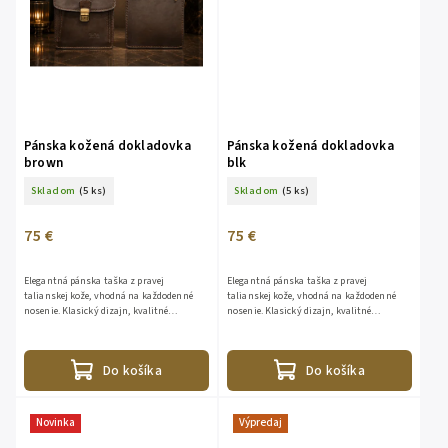
Pánska kožená dokladovka
Pánska kožená dokladovka
brown
blk
Skladom
(5 ks)
Skladom
(5 ks)
75 €
75 €
Elegantná pánska taška z pravej
Elegantná pánska taška z pravej
talianskej kože, vhodná na každodenné
talianskej kože, vhodná na každodenné
nosenie. Klasický dizajn, kvalitné
nosenie. Klasický dizajn, kvalitné
spracovanie a praktické usporiadanie z nej
spracovanie a praktické usporiadanie z nej
robia ideálneho spoločníka do...
robia ideálneho spoločníka do...
Do košíka
Do košíka
Novinka
Výpredaj