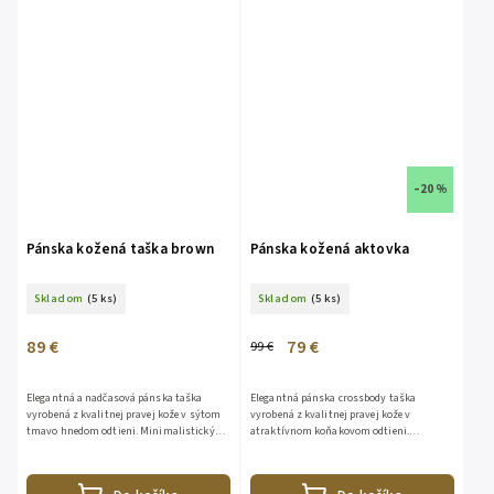
–20 %
Pánska kožená taška brown
Pánska kožená aktovka
Skladom
(5 ks)
Skladom
(5 ks)
89 €
79 €
99 €
Elegantná a nadčasová pánska taška
Elegantná pánska crossbody taška
vyrobená z kvalitnej pravej kože v sýtom
vyrobená z kvalitnej pravej kože v
tmavo hnedom odtieni. Minimalistický
atraktívnom koňakovom odtieni.
dizajn podčiarkuje prirodzenú kresbu
Nadčasový dizajn zvýrazňuje prirodzenú
kože, precízne prešívanie a...
štruktúru kože, precízne prešívanie a...