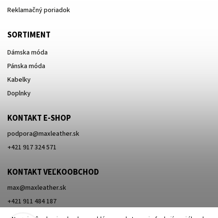
Reklamačný poriadok
SORTIMENT
Dámska móda
Pánska móda
Kabelky
Doplnky
KONTAKT E-SHOP
podpora
@
maxleather.sk
+421 917 324 571
KONTAKT VEĽKOOBCHOD
max@maxleather.sk
+421 911 484 187