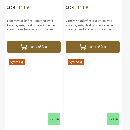
111 €
111 €
139 €
139 €
Elegantný kožený ruksak vyrobený z
Elegantný kožený ruksak vyrobený z
kvalitnej kože, vhodný na každodenné
kvalitnej kože, vhodný na každodenné
nosenie aj cestovanie. Vďaka svojmu
nosenie aj cestovanie. Vďaka svojmu
nadčasovému dizajnu sa hodí ku každému
nadčasovému dizajnu sa hodí ku každému
outfitu. Ruksak ponúka...
outfitu. Ruksak ponúka...
Do košíka
Do košíka
Výpredaj
Výpredaj
–20 %
–20 %