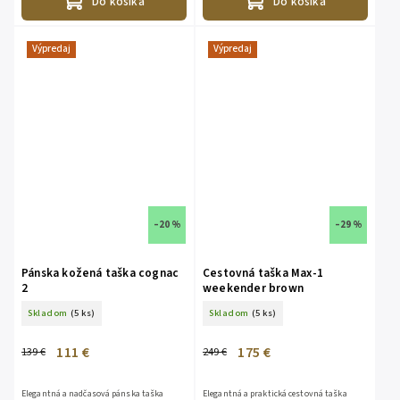
Do košíka
Do košíka
Výpredaj
Výpredaj
–20 %
–29 %
Pánska kožená taška cognac
Cestovná taška Max-1
2
weekender brown
Skladom
(5 ks)
Skladom
(5 ks)
111 €
175 €
139 €
249 €
Elegantná a nadčasová pánska taška
Elegantná a praktická cestovná taška