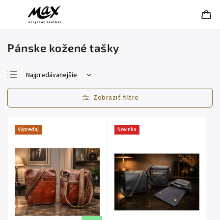
Pánske kožené tašky
Najpredávanejšie
Najlacnejšie
Najdrahšie
Abecedne
Výpredaj
Novinka