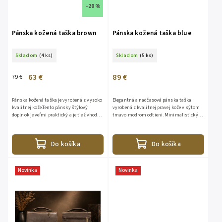
–20 %
Pánska kožená taška brown
Pánska kožená taška blue
Skladom
(4 ks)
Skladom
(5 ks)
63 €
89 €
79 €
Pánska kožená taška je vyrobená z vysoko
Elegantná a nadčasová pánska taška
kvalitnej kože.Tento pánsky štýlový
vyrobená z kvalitnej pravej kože v sýtom
doplnok je veľmi praktický a je tiež vhodný
tmavo modrom odtieni. Minimalistický
ako dokonalý darček.Rozmer: VxDxŠ
dizajn podčiarkuje prirodzenú kresbu
27x22x4ccaVrecká: 2x...
kože, precízne prešívanie a...
Do košíka
Do košíka
Novinka
Novinka