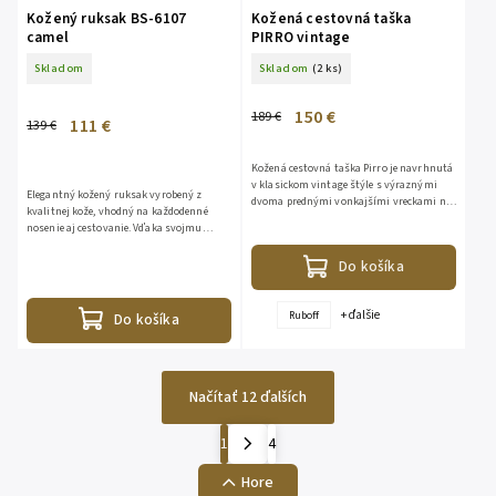
Kožený ruksak BS-6107
Kožená cestovná taška
camel
PIRRO vintage
Skladom
Skladom
(2 ks)
150 €
189 €
111 €
139 €
Kožená cestovná taška Pirro je navrhnutá
v klasickom vintage štýle s výraznými
Elegantný kožený ruksak vyrobený z
dvoma prednými vonkajšími vreckami na
kvalitnej kože, vhodný na každodenné
drobnosti. Obsahuje hlavný priestor na
nosenie aj cestovanie. Vďaka svojmu
zips a nastaviteľné,...
nadčasovému dizajnu sa hodí ku každému
outfitu. Ruksak ponúka...
Do košíka
+ ďalšie
Ruboff
Do košíka
Načítať 12 ďalších
1
4
Hore