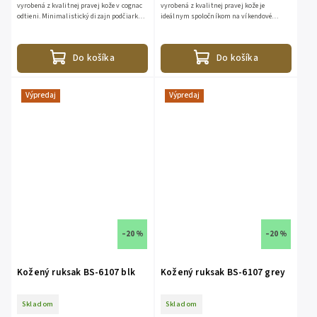
vyrobená z kvalitnej pravej kože v cognac
vyrobená z kvalitnej pravej kože je
odtieni. Minimalistický dizajn podčiarkuje
ideálnym spoločníkom na víkendové
prirodzenú kresbu kože, precízne
pobyty aj pracovné cesty. Vďaka čistému
prešívanie a mosadzné...
dizajnu bez pevných...
Do košíka
Do košíka
Výpredaj
Výpredaj
–20 %
–20 %
Kožený ruksak BS-6107 blk
Kožený ruksak BS-6107 grey
Skladom
Skladom