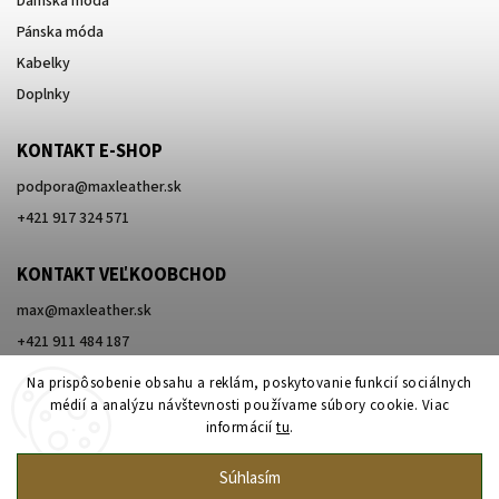
Dámska móda
Pánska móda
Kabelky
Doplnky
KONTAKT E-SHOP
podpora
@
maxleather.sk
+421 917 324 571
KONTAKT VEĽKOOBCHOD
max@maxleather.sk
+421 911 484 187
Na prispôsobenie obsahu a reklám, poskytovanie funkcií sociálnych
médií a analýzu návštevnosti používame súbory cookie. Viac
informácií
tu
.
Súhlasím