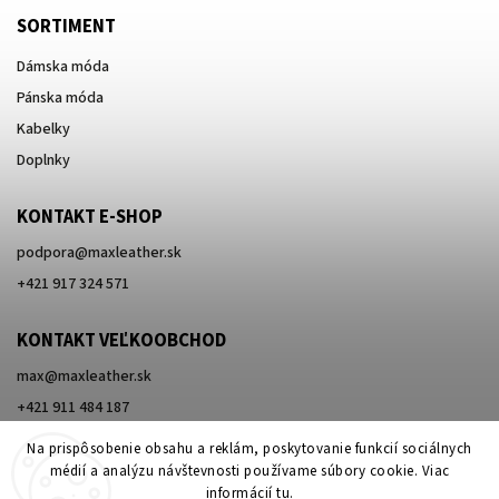
SORTIMENT
Dámska móda
Pánska móda
Kabelky
Doplnky
KONTAKT E-SHOP
podpora
@
maxleather.sk
+421 917 324 571
KONTAKT VEĽKOOBCHOD
max@maxleather.sk
+421 911 484 187
Na prispôsobenie obsahu a reklám, poskytovanie funkcií sociálnych
médií a analýzu návštevnosti používame súbory cookie. Viac
informácií
tu
.