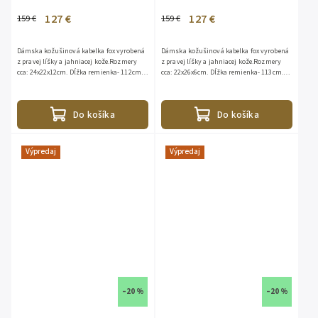
127 €
127 €
159 €
159 €
Dámska kožušinová kabelka fox vyrobená
Dámska kožušinová kabelka fox vyrobená
z pravej líšky a jahniacej kože.Rozmery
z pravej líšky a jahniacej kože.Rozmery
cca: 24x22x12cm. Dĺžka remienka- 112cm.
cca: 22x26x6cm. Dĺžka remienka- 113cm.
Jeden malý vnútorný vačokna zips. Bez
Jeden malý vnútorný vačok na zips. Bez
prehrádzok....
prehrádzok....
Do košíka
Do košíka
Výpredaj
Výpredaj
–20 %
–20 %