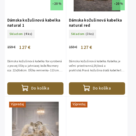
–20 %
–20 %
Dámska kožušinová kabelka
Dámska kožušinová kabelka
natural 1
natural red
Skladom
(4 ks)
Skladom
(3 ks)
127 €
127 €
159 €
159 €
Dámska kožušinová kabelka fox vyrobená
Dámska kožušinová kabelka.Kabelka je
z pravej líšky a jahniacej kože.Rozmery
veľmi priestranná,štýlová a
cca: 22x26x6cm. Dĺžka remienka- 113cm.
praktická.Pravá kožušina dodá kabelke ten
Jeden malý vnútorný vačok na zips. Bez
pravý luxus.Vnútorne vrecko na zips, 1x
prehrádzok....
kožený popruh100% koža,100%...
Do košíka
Do košíka
Výpredaj
Výpredaj