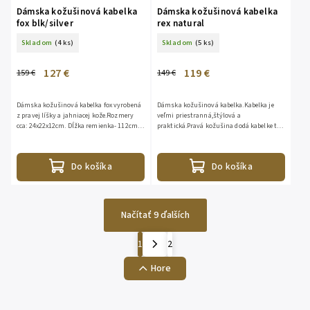
Dámska kožušinová kabelka
Dámska kožušinová kabelka
fox blk/silver
rex natural
Skladom
(4 ks)
Skladom
(5 ks)
127 €
119 €
159 €
149 €
Dámska kožušinová kabelka fox vyrobená
Dámska kožušinová kabelka.Kabelka je
z pravej líšky a jahniacej kože.Rozmery
veľmi priestranná,štýlová a
cca: 24x22x12cm. Dĺžka remienka- 112cm.
praktická.Pravá kožušina dodá kabelke ten
Jeden malý vnútorný vačokna zips. Bez
pravý luxus.Vnútorne predelenie vreckom
prehrádzok....
na zips,vnútorne dve menšie...
Do košíka
Do košíka
Načítať 9 ďalších
1
2
Hore