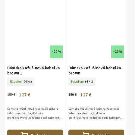
–20 %
–20 %
Dámska kožušinová kabelka
Dámska kožušinová kabelka
brown 1
brown
Skladom
(4 ks)
Skladom
(4 ks)
127 €
127 €
159 €
159 €
Dámska kožušinová kabelka.Kabelka je
Dámska kožušinová kabelka.Kabelka je
veľmi priestranná,štýlová a
veľmi priestranná,štýlová a
praktická.Pravá kožušina dodá kabelke ten
praktická.Pravá kožušina dodá kabelke ten
pravý luxus.Vnútorne vrecko na zips, 1x
pravý luxus.Vnútorne vrecko na zips, 1x
kožený popruh100% koža,100%...
kožený popruh100% koža,100%...