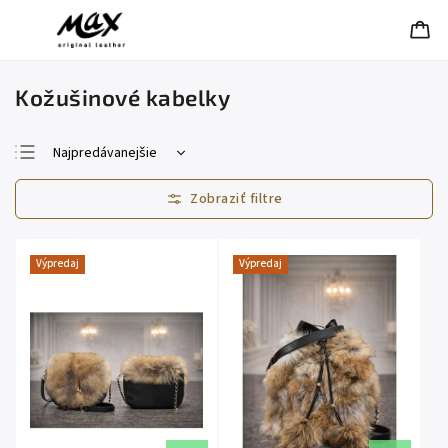
Kožušinové kabelky
Najpredávanejšie
Najlacnejšie
Najdrahšie
Abecedne
Výpredaj
Výpredaj