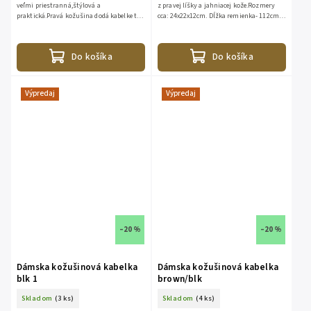
veľmi priestranná,štýlová a
z pravej líšky a jahniacej kože.Rozmery
praktická.Pravá kožušina dodá kabelke ten
cca: 24x22x12cm. Dĺžka remienka- 112cm.
pravý luxus.Vnútorne vrecko na zips, 1x
Jeden malý vnútorný vačok na zips. Bez
kožený popruh100% koža,100%...
prehrádzok....
Do košíka
Do košíka
Výpredaj
Výpredaj
–20 %
–20 %
Dámska kožušinová kabelka
Dámska kožušinová kabelka
blk 1
brown/blk
Skladom
(3 ks)
Skladom
(4 ks)