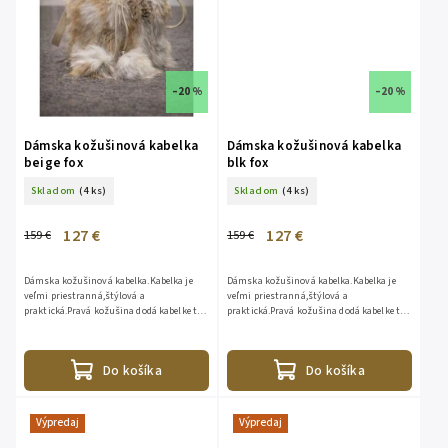
–20 %
–20 %
Dámska kožušinová kabelka
Dámska kožušinová kabelka
beige fox
blk fox
Skladom
(4 ks)
Skladom
(4 ks)
127 €
127 €
159 €
159 €
Dámska kožušinová kabelka.Kabelka je
Dámska kožušinová kabelka.Kabelka je
veľmi priestranná,štýlová a
veľmi priestranná,štýlová a
praktická.Pravá kožušina dodá kabelke ten
praktická.Pravá kožušina dodá kabelke ten
pravý luxus.Vnútorne vrecko na zips, 1x
pravý luxus.Vnútorne vrecko na zips, 1x
kožený popruh100% koža,100%...
kožený popruh100% koža,100%...
Do košíka
Do košíka
Výpredaj
Výpredaj