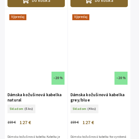
Do košíka
Do košíka
Výpredaj
Výpredaj
–20 %
–20 %
Dámska kožušinová kabelka
Dámska kožušinová kabelka
natural
grey/blue
Skladom
(5 ks)
Skladom
(4 ks)
127 €
127 €
159 €
159 €
Dámska kožušinová kabelka.Kabelka je
Dámska kožušinová kabelka fox vyrobená