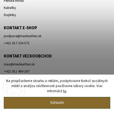
Pánska móda
Kabelky
Doplnky
KONTAKT E-SHOP
podpora
@
maxleather.sk
+421 917 324 571
KONTAKT VEĽKOOBCHOD
max@maxleather.sk
+421 911 484 187
Na prispôsobenie obsahu a reklám, poskytovanie funkcií sociálnych
médií a analýzu návštevnosti používame súbory cookie. Viac
informácií
tu
.
Súhlasím
Copyright 2026
Max Original Leather
. Všetky práva vyhradené.
Upraviť nastavenie cookies