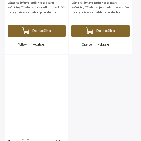
Dámska štýlová kľúčenka z pravej
Dámska štýlová kľúčenka z pravej
kožušiny.Oživte svoju kabelku alebo kľúče
kožušiny.Oživte svoju kabelku alebo kľúče
trendy príveskom alebo jednoducho
trendy príveskom alebo jednoducho
darujte krásny a štýlový darček.Zloženie:
darujte krásny a štýlový darček.Zloženie:
100% kožušina
100% kožušina
Do košíka
Do košíka
+ ďalšie
+ ďalšie
Yellow
Orange