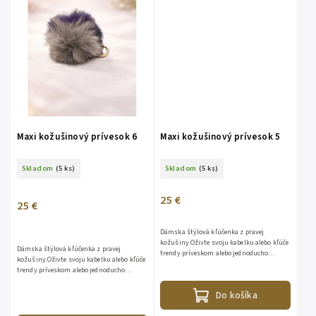
Maxi kožušinový prívesok 6
Maxi kožušinový prívesok 5
Skladom
(5 ks)
Skladom
(5 ks)
25 €
25 €
Dámska štýlová kľúčenka z pravej
kožušiny.Oživte svoju kabelku alebo kľúče
Dámska štýlová kľúčenka z pravej
trendy príveskom alebo jednoducho
kožušiny.Oživte svoju kabelku alebo kľúče
darujte krásny a štýlový darček.Zloženie:
trendy príveskom alebo jednoducho
100% kožušina
darujte krásny a štýlový darček.Zloženie:
100% kožušina
Do košíka