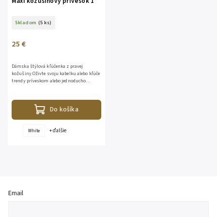
Maxi kožušinový prívesok 1
Skladom
(5 ks)
25 €
Dámska štýlová kľúčenka z pravej
kožušiny.Oživte svoju kabelku alebo kľúče
trendy príveskom alebo jednoducho
darujte krásny a štýlový darček.Zloženie:
100% kožušina
Do košíka
+ ďalšie
White
Email