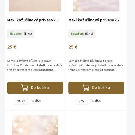
Maxi kožušinový prívesok 8
Maxi kožušinový prívesok 7
Skladom
(5 ks)
Skladom
(5 ks)
25 €
25 €
Dámska štýlová kľúčenka z pravej
Dámska štýlová kľúčenka z pravej
kožušiny.Oživte svoju kabelku alebo kľúče
kožušiny.Oživte svoju kabelku alebo kľúče
trendy príveskom alebo jednoducho
trendy príveskom alebo jednoducho
darujte krásny a štýlový darček.Zloženie:
darujte krásny a štýlový darček.Zloženie:
100% kožušina
100% kožušina
Do košíka
Do košíka
+ ďalšie
+ ďalšie
Voilet
Grey