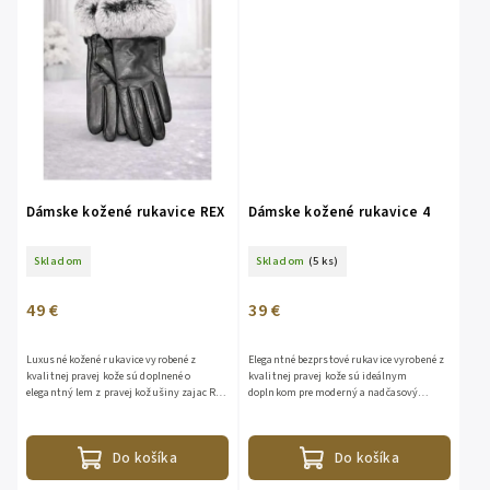
Dámske kožené rukavice REX
Dámske kožené rukavice 4
Skladom
Skladom
(5 ks)
49 €
39 €
Luxusné kožené rukavice vyrobené z
Elegantné bezprstové rukavice vyrobené z
kvalitnej pravej kože sú doplnené o
kvalitnej pravej kože sú ideálnym
elegantný lem z pravej kožušiny zajac Rex,
doplnkom pre moderný a nadčasový
ktorá je známa svojou mimoriadnou
vzhľad. Mäkký a poddajný materiál sa
jemnosťou, hustotou a...
dokonale prispôsobí ruke a...
Do košíka
Do košíka