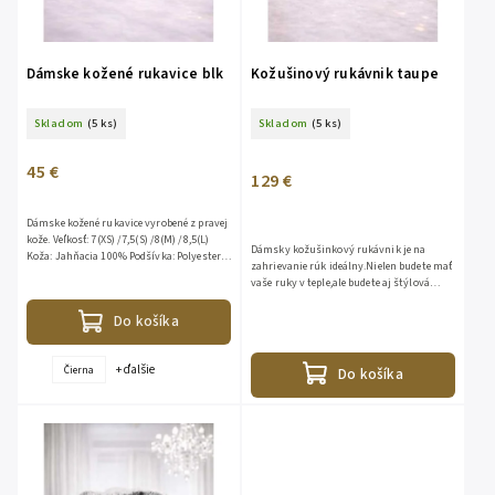
Dámske kožené rukavice blk
Kožušinový rukávnik taupe
Skladom
(5 ks)
Skladom
(5 ks)
45 €
129 €
Dámske kožené rukavice vyrobené z pravej
kože. Veľkosť: 7(XS) /7,5(S) /8(M) /8,5(L)
Dámsky kožušinkový rukávnik je na
Koža: Jahňacia 100% Podšívka: Polyester
zahrievanie rúk ideálny.Nielen budete mať
100%
vaše ruky v teple,ale budete aj štýlová
.Výhodou rukávnikov s vreckom môžete
použiť aj ako...
Do košíka
+ ďalšie
Čierna
Do košíka