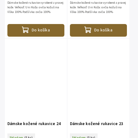
Dámske kožené rukavice vyrobené z pravej
Dámske kožené rukavice vyrobené z pravej
kože. Veľkosť: Uni Koža: ovčia kožušina
kože. Veľkosť: Uni Koža: ovčia kožušina
líška 100% Podšívka: ovčia 100%
líška 100% Podšívka: ovčia 100%
Do košíka
Do košíka
Dámske kožené rukavice 24
Dámske kožené rukavice 23
Skladom
(5 ks)
Skladom
(5 ks)