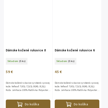
Dámske kožené rukavice 8
Dámske kožené rukavice 6
Skladom
(5 ks)
Skladom
(5 ks)
59 €
45 €
Dámske kožené rukavice vyrobené z pravej
Dámske kožené rukavice vyrobené z pravej
kože. Veľkosť: 7(XS) /7,5(S) /8(M) /8,5(L)
kože. Veľkosť: 7(XS) /7,5(S) /8(M) /8,5(L)
Koža: Jahňacia 100% Podšívka: Polyester
Koža: Jahňacia 100% Podšívka: Polyester
100% Dĺžka: 45cm
100%
Do košíka
Do košíka